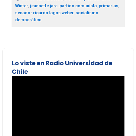
Winter
,
jeannette jara
,
partido comunista
,
primarias
,
senador ricardo lagos weber
,
socialismo
democrático
Lo viste en Radio Universidad de
Chile