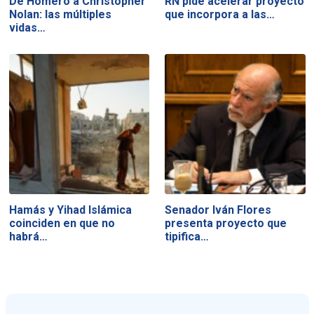
De Homero a Christopher
RN pide acelerar proyecto
Nolan: las múltiples
que incorpora a las…
vidas…
Hamás y Yihad Islámica
Senador Iván Flores
coinciden en que no
presenta proyecto que
habrá…
tipifica…