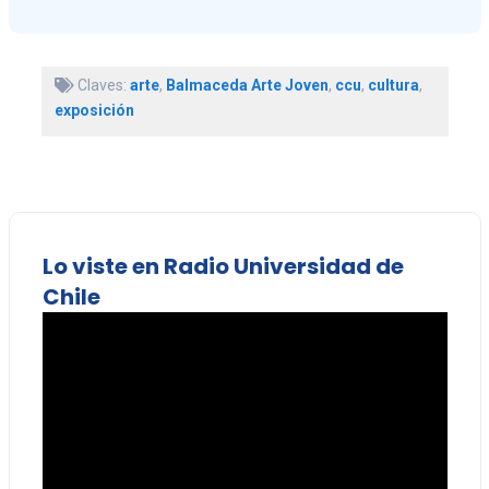
Claves:
arte
,
Balmaceda Arte Joven
,
ccu
,
cultura
,
exposición
Lo viste en Radio Universidad de
Chile