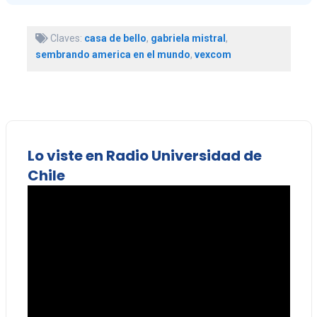
Claves:
casa de bello
,
gabriela mistral
,
sembrando america en el mundo
,
vexcom
Lo viste en Radio Universidad de
Chile