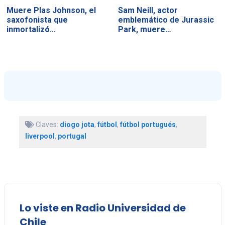
Muere Plas Johnson, el
Sam Neill, actor
saxofonista que
emblemático de Jurassic
inmortalizó…
Park, muere…
Claves:
diogo jota
,
fútbol
,
fútbol portugués
,
liverpool
,
portugal
Lo viste en Radio Universidad de
Chile