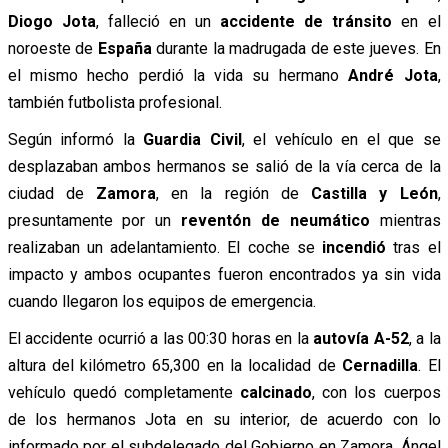
Diogo Jota
, falleció en un
accidente de tránsito
en el
noroeste de
España
durante la madrugada de este jueves. En
el mismo hecho perdió la vida su hermano
André Jota
,
también futbolista profesional.
Según informó la
Guardia Civil
, el vehículo en el que se
desplazaban ambos hermanos se salió de la vía cerca de la
ciudad de
Zamora
, en la región de
Castilla y León
,
presuntamente por un
reventón de neumático
mientras
realizaban un adelantamiento. El coche se
incendió
tras el
impacto y ambos ocupantes fueron encontrados ya sin vida
cuando llegaron los equipos de emergencia.
El accidente ocurrió a las 00:30 horas en la
autovía A-52
, a la
altura del kilómetro 65,300 en la localidad de
Cernadilla
. El
vehículo quedó completamente
calcinado
, con los cuerpos
de los hermanos Jota en su interior, de acuerdo con lo
informado por el subdelegado del Gobierno en Zamora, Ángel