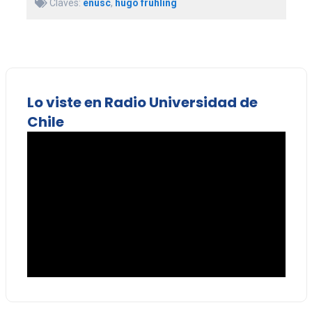
Claves:
enusc
,
hugo frühling
Lo viste en Radio Universidad de
Chile