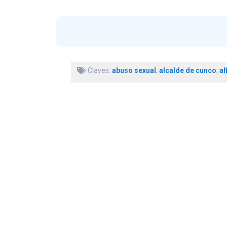
Claves:
abuso sexual
,
alcalde de cunco
,
al