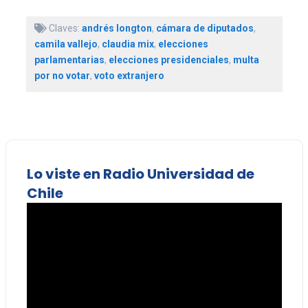
Claves:
andrés longton
,
cámara de diputados
,
camila vallejo
,
claudia mix
,
elecciones
parlamentarias
,
elecciones presidenciales
,
multa
por no votar
,
voto extranjero
Lo viste en Radio Universidad de
Chile