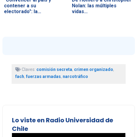
contener a su
Nolan: las múltiples
electorado": la…
vidas…
Claves:
comisión secreta
,
crimen organizado
,
fach
,
fuerzas armadas
,
narcotráfico
Lo viste en Radio Universidad de
Chile