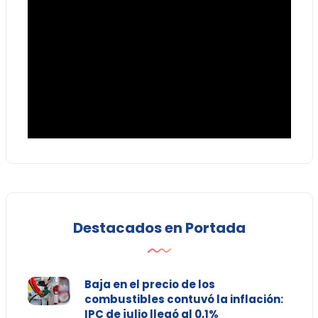
Destacados en Portada
Baja en el precio de los
combustibles contuvó la inflación:
IPC de julio llegó al 0,1%