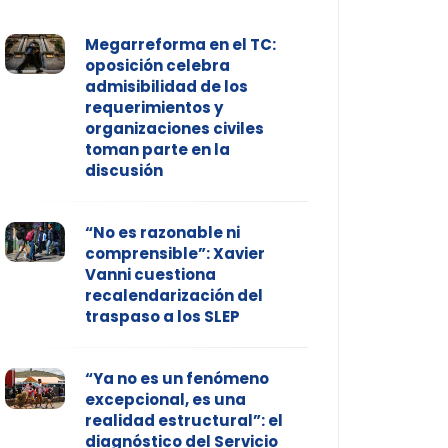
Megarreforma en el TC:
oposición celebra
admisibilidad de los
requerimientos y
organizaciones civiles
toman parte en la
discusión
“No es razonable ni
comprensible”: Xavier
Vanni cuestiona
recalendarización del
traspaso a los SLEP
“Ya no es un fenómeno
excepcional, es una
realidad estructural”: el
diagnóstico del Servicio