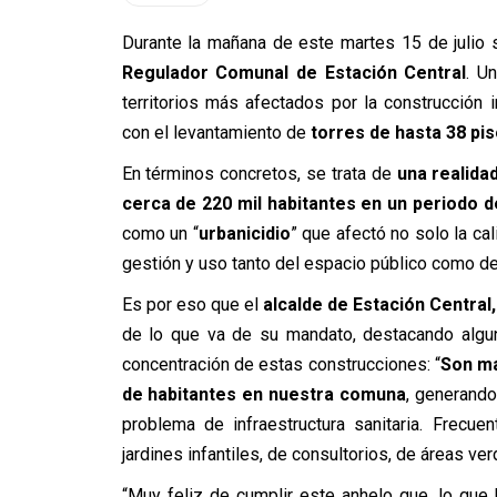
Durante la mañana de este martes 15 de julio 
Regulador Comunal de Estación Central
. U
territorios más afectados por la construcción
con el levantamiento de
torres de hasta 38 pi
En términos concretos, se trata de
una realida
cerca de 220 mil habitantes en un periodo d
como un “
urbanicidio
” que afectó no solo la cal
gestión y uso tanto del espacio público como de
Es por eso que el
alcalde de Estación Central
de lo que va de su mandato, destacando algu
concentración de estas construcciones: “
Son má
de habitantes en nuestra comuna
, generando
problema de infraestructura sanitaria. Frecu
jardines infantiles, de consultorios, de áreas ver
“Muy feliz de cumplir este anhelo que, lo que 