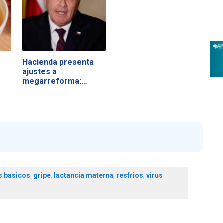
Hacienda presenta
ajustes a
megarreforma:
impuesto a…
s basicos
,
gripe
,
lactancia materna
,
resfrios
,
virus