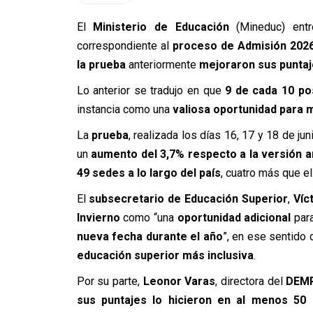
El
Ministerio de Educación
(Mineduc) ent
correspondiente al
proceso de Admisión 202
la prueba
anteriormente
mejoraron sus punta
Lo anterior se tradujo en que
9 de cada 10 po
instancia como una
valiosa oportunidad para
La
prueba
, realizada los días 16, 17 y 18 de ju
un
aumento del 3,7% respecto a la versión a
49 sedes a lo largo del país
, cuatro más que e
El
subsecretario de Educación Superior
,
Víc
Invierno
como “una
oportunidad adicional
para
nueva fecha durante el año
”, en ese sentido
educación superior más inclusiva
.
Por su parte,
Leonor Varas
, directora del
DEM
sus puntajes lo hicieron en al menos 50 