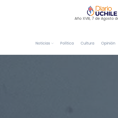
Año XVIII, 7 de
Agosto
d
Noticias
Política
Cultura
Opinión