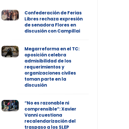
Confederación de Ferias
Libres rechaza expresión
de senadora Flores en
discusión con Campillai
Megarreforma en el TC:
oposición celebra
admisibilidad de los
requerimientos y
organizaciones civiles
toman parte en la
discusión
“No es razonable ni
comprensible”: Xavier
Vanni cuestiona
recalendarización del
traspaso a los SLEP