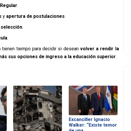
Regular
.
s
y
apertura de postulaciones
.
 selección
.
cula
.
n tienen tiempo para decidir si desean
volver a rendir la
ás sus opciones de ingreso a la educación superior
.
Excanciller Ignacio
Walker: “Existe temor
de una…