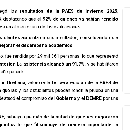
regó los
resultados de la PAES de Invierno 2025
,
6
, destacando que el
92% de quienes ya habían rendido
jes
en al menos una de las evaluaciones.
stulantes
aumentaron sus resultados, consolidando esta
 mejorar el desempeño académico
.
nio, fue rendida por 29 mil 361 personas, lo que representó
nterior
. La
asistencia alcanzó un 91,7%
, y se habilitaron
l año pasado.
tor Orellana
, valoró esta
tercera edición de la PAES de
 que las y los estudiantes puedan rendir la prueba en una
 destacó el compromiso del
Gobierno
y el
DEMRE
por una
RE
, subrayó que
más de la mitad de quienes mejoraron
puntos
, lo que “
disminuye de manera importante la