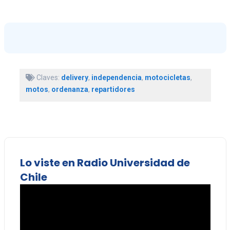
Claves:
delivery
,
independencia
,
motocicletas
,
motos
,
ordenanza
,
repartidores
Lo viste en Radio Universidad de
Chile