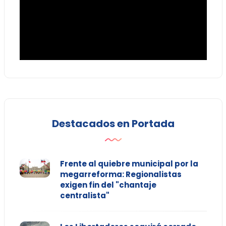
Destacados en Portada
Frente al quiebre municipal por la
megarreforma: Regionalistas
exigen fin del "chantaje
centralista"