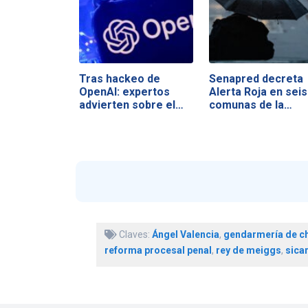
Tras hackeo de
Senapred decreta
OpenAI: expertos
Alerta Roja en seis
advierten sobre el…
comunas de la…
Claves:
Ángel Valencia
,
gendarmería de ch
reforma procesal penal
,
rey de meiggs
,
sica