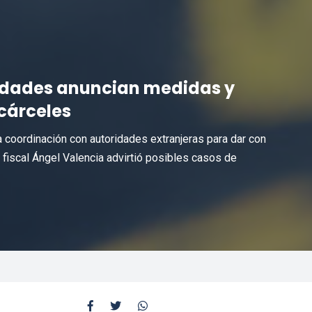
ridades anuncian medidas y
 cárceles
la coordinación con autoridades extranjeras para dar con
l fiscal Ángel Valencia advirtió posibles casos de