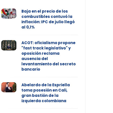
Baja en el precio de los
combustibles contuvó la
inflación: IPC de julio llegó
al 0,1%
ACOT: oficialismo propone
"fast track legislativo" y
oposición reclama
ausencia del
levantamiento del secreto
bancario
Abelardo de la Espriella
toma posesión en Cali,
gran bastión de la
izquierda colombiana