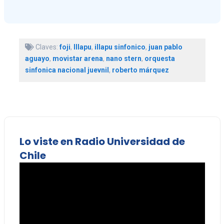
Claves:
foji
,
Illapu
,
illapu sinfonico
,
juan pablo
aguayo
,
movistar arena
,
nano stern
,
orquesta
sinfonica nacional juevnil
,
roberto márquez
Lo viste en Radio Universidad de
Chile