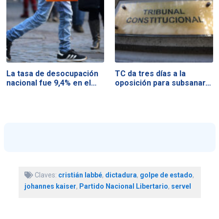
La tasa de desocupación
TC da tres días a la
nacional fue 9,4% en el…
oposición para subsanar…
Claves:
cristián labbé
,
dictadura
,
golpe de estado
,
johannes kaiser
,
Partido Nacional Libertario
,
servel