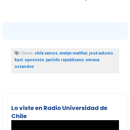
Claves:
chile vamos
,
evelyn matthei
,
josé antonio
kast
,
oposición
,
partido republicano
,
ximena
ossandon
Lo viste en Radio Universidad de
Chile