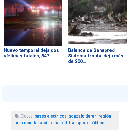
Nuevo temporal deja dos
Balance de Senapred:
víctimas fatales, 347…
Sistema frontal deja más
de 200…
Claves:
buses electricos
,
gonzalo duran
,
región
metropolitana
,
sistema red
,
transporte público