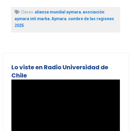
Claves:
alianza mundial aymara
,
asociación
aymara inti marka
,
Aymara
,
cumbre de las regiones
2025
Lo viste en Radio Universidad de
Chile