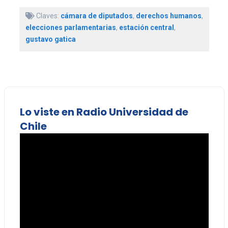
Claves:
cámara de diputados
,
derechos humanos
,
elecciones parlamentarias
,
estación central
,
gustavo gatica
Lo viste en Radio Universidad de
Chile