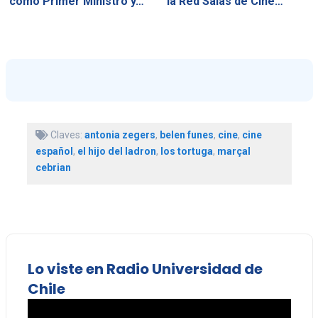
como Primer Ministro y…
la Red Salas de Cine…
Claves:
antonia zegers
,
belen funes
,
cine
,
cine
español
,
el hijo del ladron
,
los tortuga
,
marçal
cebrian
Lo viste en Radio Universidad de
Chile