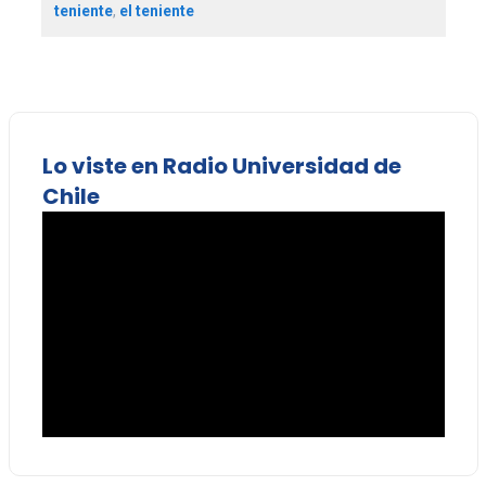
teniente
,
el teniente
Lo viste en Radio Universidad de
Chile