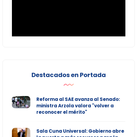
Destacados en Portada
Reforma al SAE avanza al Senado:
ministra Arzola valora "volver a
reconocer el mérito"
Sala Cuna Universal: Gobierno abre