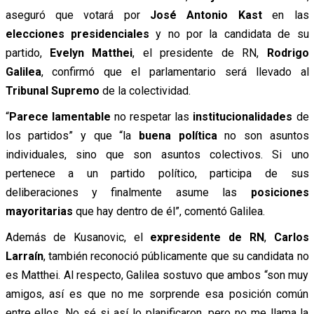
aseguró que votará por
José Antonio Kast
en las
elecciones presidenciales
y no por la candidata de su
partido,
Evelyn Matthei
, el presidente de RN,
Rodrigo
Galilea
, confirmó que el parlamentario será llevado al
Tribunal Supremo
de la colectividad.
“
Parece lamentable
no respetar las
institucionalidades
de
los partidos” y que “la
buena política
no son asuntos
individuales, sino que son asuntos colectivos. Si uno
pertenece a un partido político, participa de sus
deliberaciones y finalmente asume las
posiciones
mayoritarias
que hay dentro de él”, comentó Galilea.
Además de Kusanovic, el
expresidente de RN
,
Carlos
Larraín
, también reconoció públicamente que su candidata no
es Matthei. Al respecto, Galilea sostuvo que ambos “son muy
amigos, así es que no me sorprende esa posición común
entre ellos. No sé si así lo planificaron, pero no me llama la