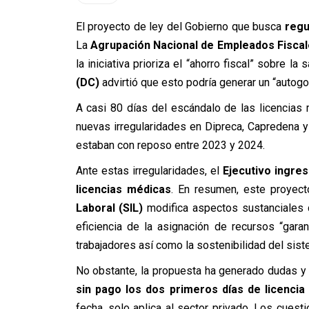
El proyecto de ley del Gobierno que busca
regu
La
Agrupación Nacional de Empleados Fiscal
la iniciativa prioriza el “ahorro fiscal” sobre l
(DC)
advirtió que esto podría generar un “autogol 
A casi 80 días del escándalo de las licencias
nuevas irregularidades en Dipreca, Capredena y
estaban con reposo entre 2023 y 2024.
Ante estas irregularidades, el
Ejecutivo ingre
licencias médicas
. En resumen, este proye
Laboral (SIL)
modifica aspectos sustanciales de
eficiencia de la asignación de recursos “gara
trabajadores así como la sostenibilidad del sist
No obstante, la propuesta ha generado dudas y c
sin pago los dos primeros días de licencia
fecha, solo aplica al sector privado. Los cue