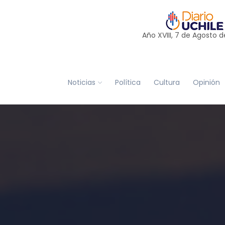
Año XVIII, 7 de
Agosto
d
Noticias
Política
Cultura
Opinión