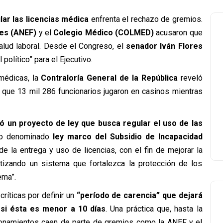
lar las licencias médica
enfrenta el rechazo de gremios.
es (ANEF)
y el
Colegio Médico (COLMED)
acusaron que
a salud laboral. Desde el Congreso, el
senador Iván Flores
político” para el Ejecutivo.
 médicas, la
Contraloría General de la República
reveló
 que 13 mil 286 funcionarios jugaron en casinos mientras
só un proyecto de ley que busca regular el uso de las
cto denominado
ley marco del Subsidio de Incapacidad
 la entrega y uso de licencias, con el fin de mejorar la
ntizando un sistema que fortalezca la protección de los
ema”.
ríticas por definir un
“período de carencia” que dejará
 si ésta es menor a 10 días
. Una práctica que, hasta la
stionamientos caen de parte de gremios como la ANEF y el