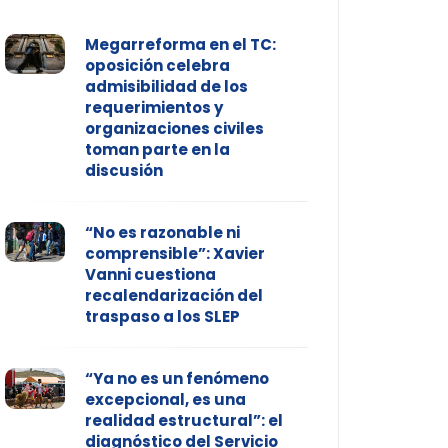
Megarreforma en el TC:
oposición celebra
admisibilidad de los
requerimientos y
organizaciones civiles
toman parte en la
discusión
“No es razonable ni
comprensible”: Xavier
Vanni cuestiona
recalendarización del
traspaso a los SLEP
“Ya no es un fenómeno
excepcional, es una
realidad estructural”: el
diagnóstico del Servicio