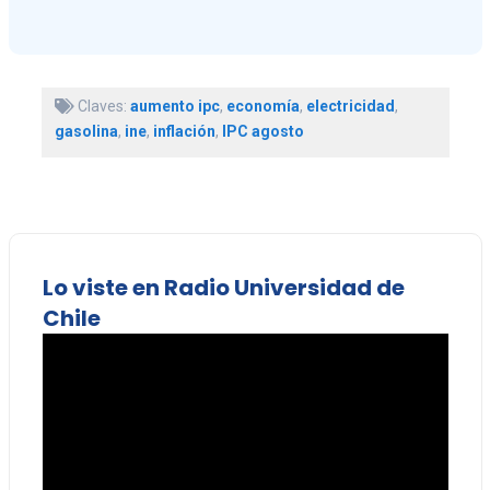
Claves:
aumento ipc
,
economía
,
electricidad
,
gasolina
,
ine
,
inflación
,
IPC agosto
Lo viste en Radio Universidad de
Chile