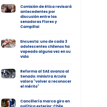
Comisión de ética revisará
antecedentes por
discusión entre las
senadoras Flores y
Campillai
Encuesta: uno de cada 3
adolescentes chilenos ha
vapeado alguna vez en su
vida
Reforma al SAE avanza al
Senado: ministra Arzola
valora "volver a reconocer
el mérito"
Cancillería marca giro en
política exterior: Chile