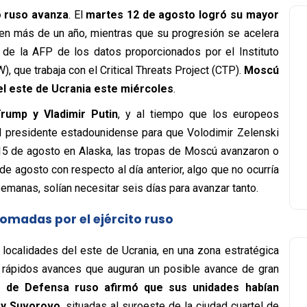
o ruso avanza
. El
martes 12 de agosto logró su mayor
en más de un año, mientras que su progresión se acelera
 de la AFP de los datos proporcionados por el Instituto
, que trabaja con el Critical Threats Project (CTP).
Moscú
 el este de Ucrania este miércoles
.
ump y Vladimir Putin
, y al tiempo que los europeos
al presidente estadounidense para que Volodimir Zelenski
s 15 de agosto en Alaska, las tropas de Moscú avanzaron o
e agosto con respecto al día anterior, algo que no ocurría
emanas, solían necesitar seis días para avanzar tanto.
tomadas por el ejército ruso
 localidades del este de Ucrania, en una zona estratégica
 rápidos avances que auguran un posible avance de gran
io de Defensa ruso afirmó que sus unidades habían
 y Suvorovo
, situadas al suroeste de la ciudad cuartel de