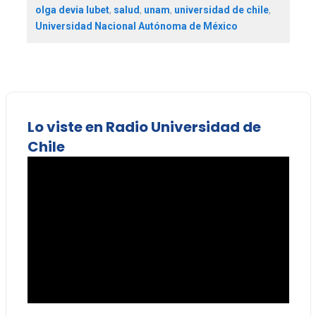
olga devia lubet
,
salud
,
unam
,
universidad de chile
,
Universidad Nacional Autónoma de México
Lo viste en Radio Universidad de
Chile