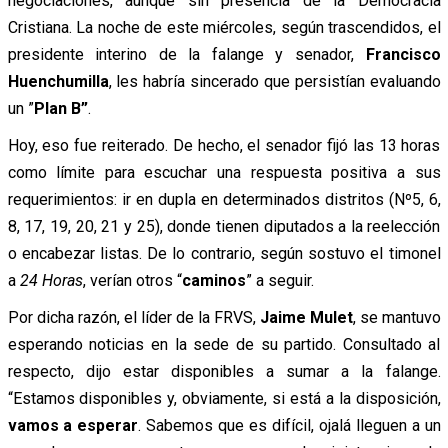
negociaciones, aunque sin presencia de la Democracia
Cristiana. La noche de este miércoles, según trascendidos, el
presidente interino de la falange y senador,
Francisco
Huenchumilla
, les habría sincerado que persistían evaluando
un ”
Plan B”
.
Hoy, eso fue reiterado. De hecho, el senador fijó las 13 horas
como límite para escuchar una respuesta positiva a sus
requerimientos: ir en dupla en determinados distritos (Nº5, 6,
8, 17, 19, 20, 21 y 25), donde tienen diputados a la reelección
o encabezar listas.
De lo contrario, según sostuvo el timonel
a
24 Horas
, verían otros “
caminos
” a seguir.
Por dicha razón, el líder de la FRVS,
Jaime Mulet
, se mantuvo
esperando noticias en la sede de su partido. Consultado al
respecto, dijo estar disponibles a sumar a la falange.
“
Estamos disponibles y, obviamente, si está a la disposición,
vamos a esperar
. Sabemos que es difícil, ojalá lleguen a un