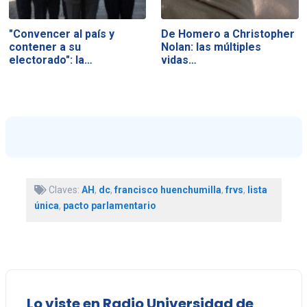
"Convencer al país y
De Homero a Christopher
contener a su
Nolan: las múltiples
electorado": la…
vidas…
Claves:
AH
,
dc
,
francisco huenchumilla
,
frvs
,
lista
única
,
pacto parlamentario
Lo viste en Radio Universidad de