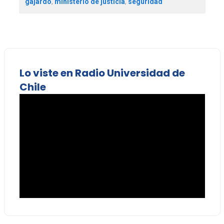
gajardo
,
ministerio de justicia
,
seguridad
Lo viste en Radio Universidad de
Chile