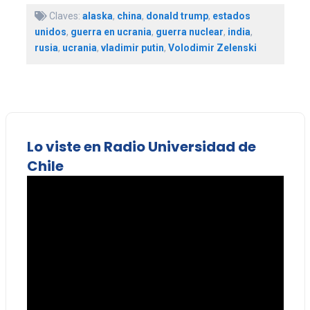
Claves:
alaska
,
china
,
donald trump
,
estados
unidos
,
guerra en ucrania
,
guerra nuclear
,
india
,
rusia
,
ucrania
,
vladimir putin
,
Volodimir Zelenski
Lo viste en Radio Universidad de
Chile