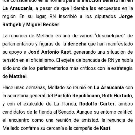
fue considerado en la nómina para la
elección senatorial en
La Araucanía
, a pesar de que lideraba las encuestas en la
región. En su lugar, RN inscribió a los diputados
Jorge
Rathgeb
y
Miguel Becker
.
La renuncia de Mellado es uno de varios “descuelgues” de
parlamentarios y figuras de la
derecha
que han manifestado
su apoyo a
José Antonio Kast
, generando una situación de
tensión en el oficialismo. El exjefe de bancada de RN ya había
sido uno de los parlamentarios más críticos con la estrategia
de
Matthei
.
Hace unas semanas, Mellado se reunió en
La Araucanía
con
la secretaria general del
Partido Republicano
,
Ruth Hurtado
,
y con el exalcalde de La Florida,
Rodolfo Carter
, ambos
candidatos de la tienda al Senado. Aunque su entorno calificó
el encuentro como una reunión de amistad, la renuncia de
Mellado confirma su cercanía a la campaña de
Kast
.