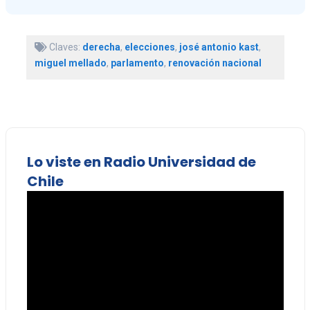
Claves:
derecha
,
elecciones
,
josé antonio kast
,
miguel mellado
,
parlamento
,
renovación nacional
Lo viste en Radio Universidad de
Chile