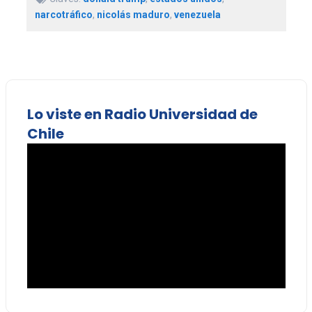
narcotráfico
,
nicolás maduro
,
venezuela
Lo viste en Radio Universidad de
Chile