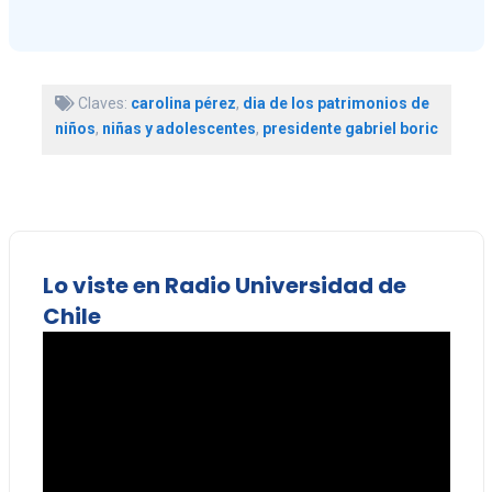
Claves:
carolina pérez
,
dia de los patrimonios de
niños
,
niñas y adolescentes
,
presidente gabriel boric
Lo viste en Radio Universidad de
Chile