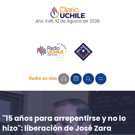
Año XVIII, 10 de
Agosto
de 2026
Radio en vivo
"15 años para arrepentirse y no lo
hizo": liberación de José Zara