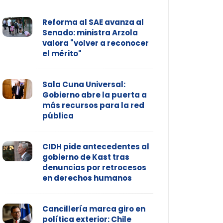
Reforma al SAE avanza al
Senado: ministra Arzola
valora "volver a reconocer
el mérito"
Sala Cuna Universal:
Gobierno abre la puerta a
más recursos para la red
pública
CIDH pide antecedentes al
gobierno de Kast tras
denuncias por retrocesos
en derechos humanos
Cancillería marca giro en
política exterior: Chile