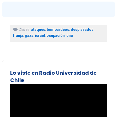
Claves:
ataques
,
bombardeos
,
desplazados
,
franja
,
gaza
,
israel
,
ocupación
,
onu
Lo viste en Radio Universidad de
Chile