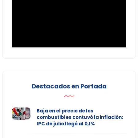
Destacados en Portada
Baja en el precio de los
combustibles contuvó la inflación:
IPC de julio llegó al 0,1%