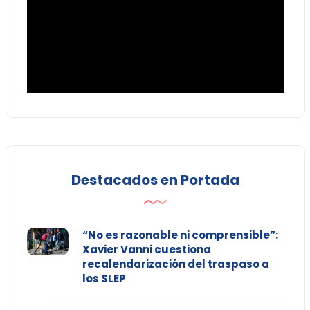
Destacados en Portada
“No es razonable ni comprensible”:
Xavier Vanni cuestiona
recalendarización del traspaso a
los SLEP