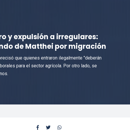
o y expulsión a irregulares:
ando de Matthei por migración
precisó que quienes entraron ilegalmente "deberán
aborales para el sector agrícola. Por otro lado, se
nos.