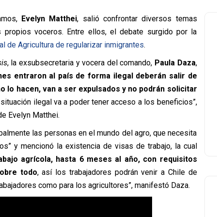
Vamos,
Evelyn Matthei
, salió confrontar diversos temas
 propios voceros. Entre ellos, el debate surgido por la
l de Agricultura de regularizar inmigrantes
.
sis
, la exsubsecretaria y vocera del comando,
Paula Daza
,
es entraron al país de forma ilegal deberán salir de
no lo hacen, van a ser expulsados y no podrán solicitar
situación ilegal va a poder tener acceso a los beneficios”,
de Evelyn Matthei.
ipalmente las personas en el mundo del agro, que necesita
s” y mencionó la existencia de visas de trabajo, la cual
abajo agrícola, hasta 6 meses al año, con requisitos
sobre todo
, así los trabajadores podrán venir a Chile de
rabajadores como para los agricultores”, manifestó Daza.