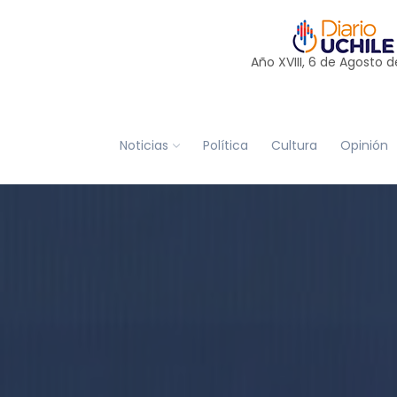
Año XVIII, 6 de
Agosto
d
Noticias
Política
Cultura
Opinión