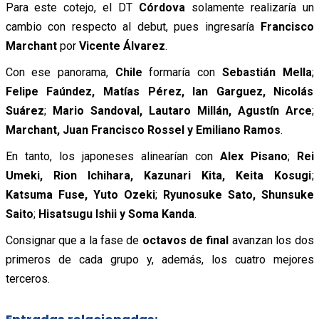
Para este cotejo, el DT
Córdova
solamente realizaría un
cambio con respecto al debut, pues ingresaría
Francisco
Marchant
por
Vicente Álvarez
.
Con ese panorama,
Chile
formaría con
Sebastián Mella
;
Felipe Faúndez, Matías Pérez, Ian Garguez, Nicolás
Suárez
;
Mario Sandoval, Lautaro Millán, Agustín Arce
;
Marchant, Juan Francisco Rossel y Emiliano Ramos
.
En tanto, los japoneses alinearían con
Alex Pisano
;
Rei
Umeki, Rion Ichihara, Kazunari Kita, Keita Kosugi
;
Katsuma Fuse, Yuto Ozeki
;
Ryunosuke Sato, Shunsuke
Saito
;
Hisatsugu Ishii y Soma Kanda
.
Consignar que a la fase de
octavos de final
avanzan los dos
primeros de cada grupo y, además, los cuatro mejores
terceros.