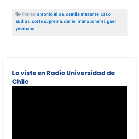
Claves:
antonio ulloa
,
camila musante
,
caso
audios
,
corte suprema
,
daniel manouchehri
,
gael
yeomans
Lo viste en Radio Universidad de
Chile