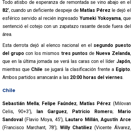
Todo atisbo de esperanza de remontada se vino abajo en el
82’
, cuando un deficiente despeje de
Matías Pérez
le dejó el
esférico servido al recién ingresado
Yumeki Yokoyama
, que
sentenció el cotejo con un zapatazo rasante desde fuera del
área.
Esta derrota dejó al elenco nacional en el
segundo puesto
del grupo
con los mismos
tres puntos
de
Nueva Zelanda
,
que en la última jornada se verá las caras con el líder
Japón
,
mientras que
Chile
se jugará la clasificación frente a
Egipto
.
Ambos partidos arrancarán a las
20:00 horas del viernes
.
Chile
Sebastián Mella
;
Felipe Faúndez
,
Matías Pérez
(Milovan
Celis, 90+3’),
Ian Garguez
,
Patricio Romero
;
Mario
Sandoval
(Flavio Moya, 45’),
Lautaro Millán
,
Agustín Arce
(Francisco Marchant, 78’);
Willy Chatiliez
(Vicente Álvarez,