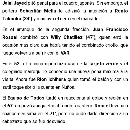
Jalal Jayed
pitó penal para el cuadro japonés. Sin embargo, el
portero
Sebastián Mella
le adivinó la intención a
Rento
Takaoka (34’)
y mantuvo el cero en el marcador.
En el arranque de la segunda fracción,
Juan Francisco
Rossel
combinó con
Willy Chatiliez (47’)
, quien erró la
ocasión más clara que había tenido el combinado criollo, que
luego volvería a sufrir con el
VAR
.
En el
52’
, el técnico nipón hizo uso de la
tarjeta verde
y el
colegiado marroquí le concedió una nueva pena máxima a la
visita. Ahora fue
Rion Ichihara
quien tomó el balón y con un
sutil toque abrió la cuenta en Ñuñoa.
El
Equipo de Todos
tardó en reaccionar al golpe y recién en
el
67’
empezó a inquietar al fondo forastero.
Rossel
tuvo una
chance clarísima en el
71’
, pero no pudo darle dirección a un
cabezazo que se fue desviado.