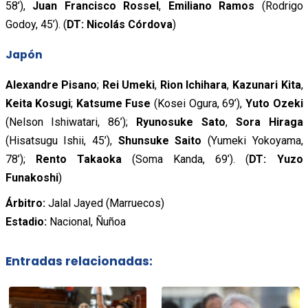
58’),
Juan Francisco Rossel
,
Emiliano Ramos
(Rodrigo
Godoy, 45’). (
DT: Nicolás Córdova
)
Japón
Alexandre Pisano
;
Rei Umeki
,
Rion Ichihara
,
Kazunari Kita
,
Keita Kosugi
;
Katsume Fuse
(Kosei Ogura, 69’),
Yuto Ozeki
(Nelson Ishiwatari, 86’);
Ryunosuke Sato
,
Sora Hiraga
(Hisatsugu Ishii, 45’),
Shunsuke Saito
(Yumeki Yokoyama,
78’);
Rento Takaoka
(Soma Kanda, 69’). (
DT: Yuzo
Funakoshi
)
Árbitro:
Jalal Jayed (Marruecos)
Estadio:
Nacional, Ñuñoa
Entradas relacionadas: