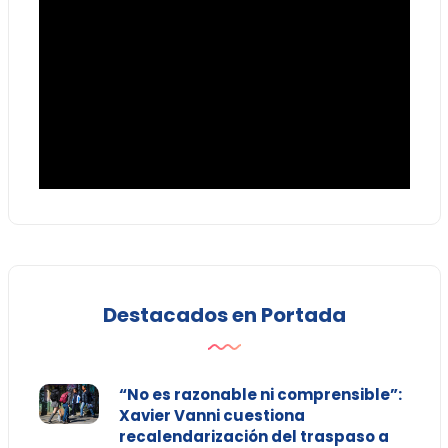
Destacados en Portada
“No es razonable ni comprensible”:
Xavier Vanni cuestiona
recalendarización del traspaso a