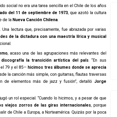
o social no era una tarea sencilla en el Chile de los años
ado del 11 de septiembre de 1973
, que azotó la cultura
e de la
Nueva Canción Chilena
.
. Una lectura que, precisamente, fue abrazada por varias
des de la dictadura con una maestría lírica y musical
cional.
remo
, acaso una de las agrupaciones más relevantes del
iscografía la transición artística del país
. “En sus
 el 79 y el 85—
hicimos tres álbumes donde se aprecia
desde la canción más simple, con guitarras, flautas traversas
ión de elementos más de jazz y fusión”, detalló
Jorge
, jugó un rol especial. “Cuando lo hicimos, y a pesar de que
s viejos zorros de las giras internacionales
, porque
ir de Chile a Europa, a Norteamérica. Quizás por la poca