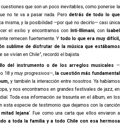
y cuestiones que son un poco inevitables, como ponerse la
 que no te va a pasar nada. Pero
detrás de todo lo que
ca misma, y la posibilidad —por qué no decirlo— casi única
cer el exilio y encontrarnos con
Inti-Illimani
, con
Isabel
ente remecen fuertemente. Y
todo lo que era muy difícil,
ón sublime de disfrutar de la música que estábamos
 se vivían en Chile”, recordó el bajista.
llo del instrumento o de los arreglos musicales
—
 o 18 y muy progresivos—,
la cuestión más fundamental
bum,
y también la interacción entre nosotros. Ya habíamos
uropa, y nos encontramos en grandes festivales de jazz, en
al. Toda esa información se trasunta en el álbum, en los
 en esta especie de testimonio que dejamos con la canción
 mitad lejana
‘. Fue como una carta que ellos enviaron a
udo a toda la familia y a todo Chile con esa hermosa