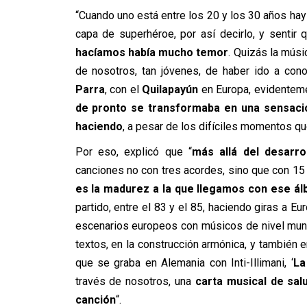
“Cuando uno está entre los 20 y los 30 años ha
capa de superhéroe, por así decirlo, y sentir
hacíamos había mucho temor
. Quizás la músi
de nosotros, tan jóvenes, de haber ido a cono
Parra
, con el
Quilapayún
en Europa, evidentem
de pronto se transformaba en una sensaci
haciendo
, a pesar de los difíciles momentos que
Por eso, explicó que “
más allá del desarro
canciones no con tres acordes, sino que con 15
es la madurez a la que llegamos con ese ál
partido, entre el 83 y el 85, haciendo giras a E
escenarios europeos con músicos de nivel mundi
textos, en la construcción armónica, y también
que se graba en Alemania con Inti-Illimani, ‘
La
través de nosotros, una
carta musical de sal
canción
“.