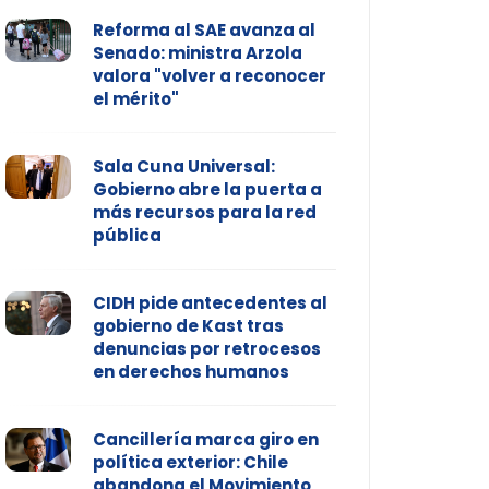
Reforma al SAE avanza al
Senado: ministra Arzola
valora "volver a reconocer
el mérito"
Sala Cuna Universal:
Gobierno abre la puerta a
más recursos para la red
pública
CIDH pide antecedentes al
gobierno de Kast tras
denuncias por retrocesos
en derechos humanos
Cancillería marca giro en
política exterior: Chile
abandona el Movimiento