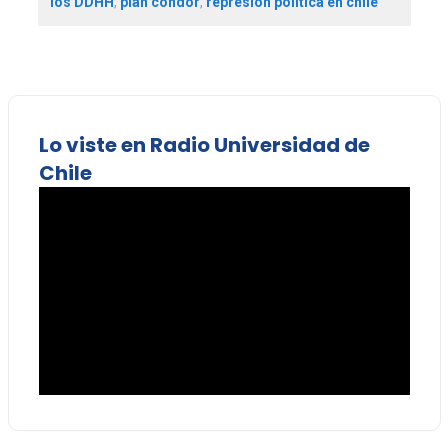
los DDHH
,
plan cóndor
,
represión política en chile
Lo viste en Radio Universidad de
Chile