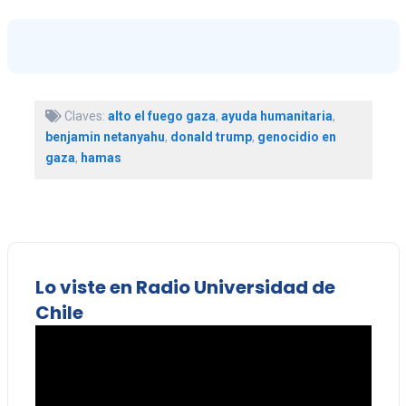
Claves:
alto el fuego gaza
,
ayuda humanitaria
,
benjamin netanyahu
,
donald trump
,
genocidio en
gaza
,
hamas
Lo viste en Radio Universidad de
Chile