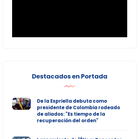
Destacados en Portada
De la Espriella debuta como
presidente de Colombia rodeado
de aliados: "Es tiempo de la
recuperación del orden"