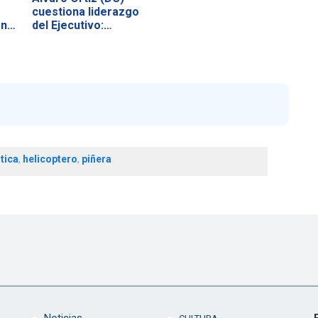
cuestiona liderazgo
ón…
del Ejecutivo:…
tica
,
helicoptero
,
piñera