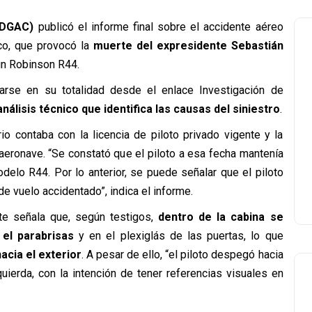
(DGAC)
publicó el informe final sobre el accidente aéreo
co, que provocó la
muerte del expresidente Sebastián
 un Robinson R44.
rse en su totalidad desde el enlace Investigación de
análisis técnico que identifica las causas del siniestro
.
io contaba con la licencia de piloto privado vigente y la
aeronave. “Se constató que el piloto a esa fecha mantenía
delo R44. Por lo anterior, se puede señalar que el piloto
de vuelo accidentado”, indica el informe.
rte señala que, según testigos,
dentro de la cabina se
el parabrisas
y en el plexiglás de las puertas, lo que
acia el exterior
. A pesar de ello, “el piloto despegó hacia
quierda, con la intención de tener referencias visuales en