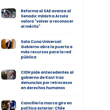
Reforma al SAE avanza al
Senado: ministra Arzola
valora "volver a reconocer
el mérito"
Sala Cuna Universal:
Gobierno abre la puerta a
más recursos para la red
pública
CIDH pide antecedentes al
gobierno de Kast tras
denuncias por retrocesos
en derechos humanos
Cancillería marca giro en
política exterior: Chile