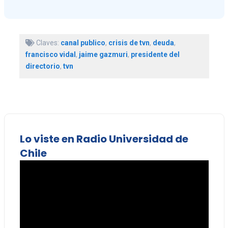
Claves:
canal publico
,
crisis de tvn
,
deuda
,
francisco vidal
,
jaime gazmuri
,
presidente del
directorio
,
tvn
Lo viste en Radio Universidad de
Chile