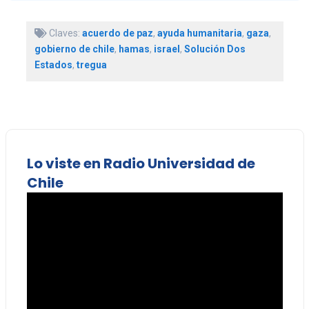
Claves:
acuerdo de paz
,
ayuda humanitaria
,
gaza
,
gobierno de chile
,
hamas
,
israel
,
Solución Dos
Estados
,
tregua
Lo viste en Radio Universidad de
Chile