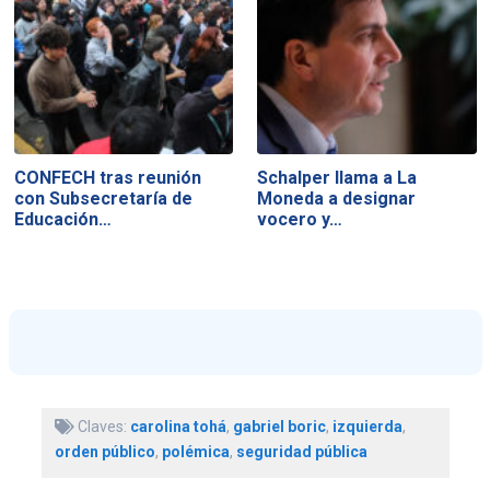
CONFECH tras reunión
Schalper llama a La
con Subsecretaría de
Moneda a designar
Educación…
vocero y…
Claves:
carolina tohá
,
gabriel boric
,
izquierda
,
orden público
,
polémica
,
seguridad pública